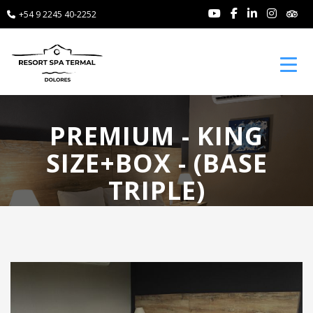
+54 9 2245 40-2252
Toggl
PREMIUM - KING
SIZE+BOX - (BASE
TRIPLE)
Anterior
P